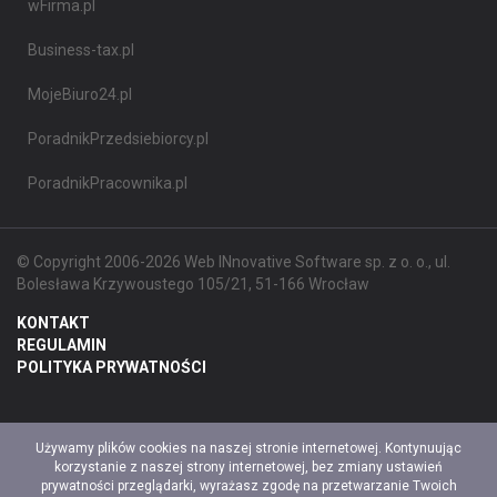
wFirma.pl
Business-tax.pl
MojeBiuro24.pl
PoradnikPrzedsiebiorcy.pl
PoradnikPracownika.pl
© Copyright 2006-2026 Web INnovative Software sp. z o. o., ul.
Bolesława Krzywoustego 105/21, 51-166 Wrocław
KONTAKT
REGULAMIN
POLITYKA PRYWATNOŚCI
Używamy plików cookies na naszej stronie internetowej. Kontynuując
korzystanie z naszej strony internetowej, bez zmiany ustawień
prywatności przeglądarki, wyrażasz zgodę na przetwarzanie Twoich