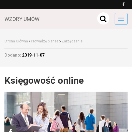
WZORY UMÓW
Toggl
navig
Strona Główna
Prowadzę biznes
Zarządzanie
Dodano:
2019-11-07
Księgowość online