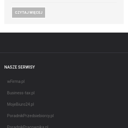
CZYTAJ WIĘCEJ
NASZE SERWISY
wFirma.pl
Business-tax.pl
MojeBiuro24.pl
PoradnikPrzedsiebiorcy.pl
PoradnikPracownika.pl