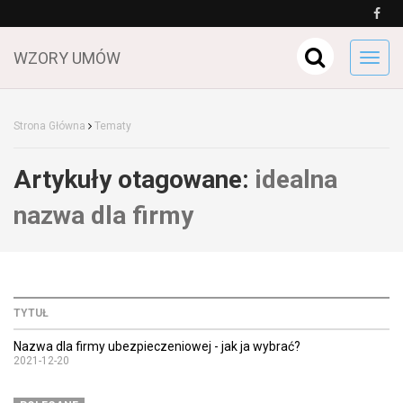
WZORY UMÓW
Toggl
navig
Strona Główna
Tematy
Artykuły otagowane:
idealna
nazwa dla firmy
TYTUŁ
Nazwa dla firmy ubezpieczeniowej - jak ja wybrać?
2021-12-20