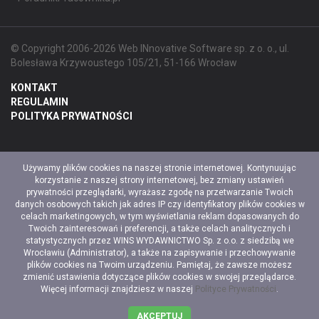
© Copyright 2006-2026 Web INnovative Software sp. z o. o., ul.
Bolesława Krzywoustego 105/21, 51-166 Wrocław
KONTAKT
REGULAMIN
POLITYKA PRYWATNOŚCI
Używamy plików cookies na naszej stronie internetowej. Kontynuując
korzystanie z naszej strony internetowej, bez zmiany ustawień
prywatności przeglądarki, wyrażasz zgodę na przetwarzanie Twoich
danych osobowych takich jak adres IP czy identyfikatory plików cookies w
celach marketingowych, w tym wyświetlania reklam dopasowanych do
Twoich zainteresowań i preferencji, a także celach analitycznych i
statystycznych przez WINS WYDAWNICTWO Sp. z o.o. z siedzibą we
Wrocławiu (Administrator), a także na zapisywanie i przechowywanie
plików cookies na Twoim urządzeniu. Pamiętaj, że zawsze możesz
zmienić ustawienia dotyczące plików cookies w swojej przeglądarce.
Więcej informacji znajdziesz w naszej
Polityce Prywatności
.
AKCEPTUJ