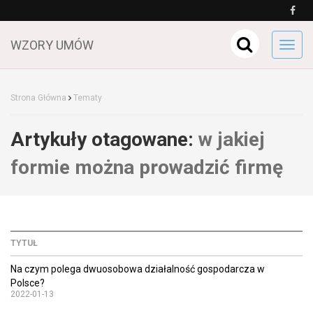
WZORY UMÓW
Toggl
navig
Strona Główna
Tematy
Artykuły otagowane:
w jakiej
formie można prowadzić firmę
TYTUŁ
Na czym polega dwuosobowa działalność gospodarcza w
Polsce?
2022-01-13