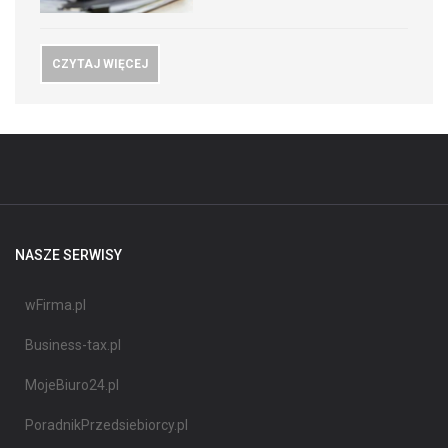
CZYTAJ WIĘCEJ
NASZE SERWISY
wFirma.pl
Business-tax.pl
MojeBiuro24.pl
PoradnikPrzedsiebiorcy.pl