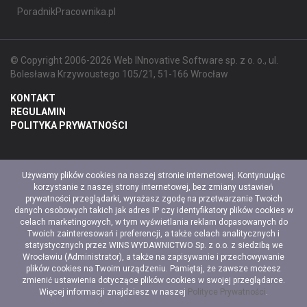
PoradnikPracownika.pl
© Copyright 2006-2026 Web INnovative Software sp. z o. o., ul.
Bolesława Krzywoustego 105/21, 51-166 Wrocław
KONTAKT
REGULAMIN
POLITYKA PRYWATNOŚCI
Używamy plików cookies na naszej stronie internetowej. Kontynuując
korzystanie z naszej strony internetowej, bez zmiany ustawień
prywatności przeglądarki, wyrażasz zgodę na przetwarzanie Twoich
danych osobowych takich jak adres IP czy identyfikatory plików cookies w
celach marketingowych, w tym wyświetlania reklam dopasowanych do
Twoich zainteresowań i preferencji, a także celach analitycznych i
statystycznych przez WINS WYDAWNICTWO Sp. z o.o. z siedzibą we
Wrocławiu (Administrator), a także na zapisywanie i przechowywanie
plików cookies na Twoim urządzeniu. Pamiętaj, że zawsze możesz
zmienić ustawienia dotyczące plików cookies w swojej przeglądarce.
Więcej informacji znajdziesz w naszej
Polityce Prywatności
.