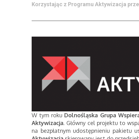
Korzystając z Programu Aktywizacja prze
W tym roku
Dolnośląska Grupa Wspiera
Aktywizacja
. Główny cel projektu to wsp
na bezpłatnym udostępnieniu pakietu u
Aktywizacja
skierowany jest do przedsięb