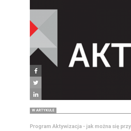
W ARTYKULE
Program Aktywizacja - jak można się prz