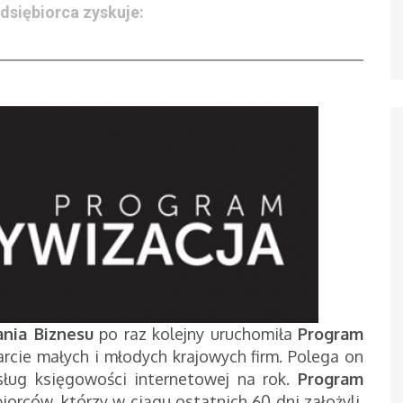
dsiębiorca zyskuje:
nia Biznesu
po raz kolejny uruchomiła
Program
arcie małych i młodych krajowych firm. Polega on
sług księgowości internetowej na rok.
Program
iorców, którzy w ciągu ostatnich 60 dni założyli,