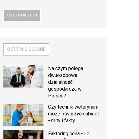
CZYTAJ WIĘCEJ
OSTATNIO DODANE
Na czym polega
dwuosobowa
działalność
gospodarcza w
Polsce?
Czy technik weterynarii
może otworzyć gabinet
- mity i fakty
Faktoring cena - ile