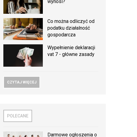
wynosi?
Co można odliczyć od
podatku działalność
gospodarcza
Wypełnienie deklaracji
vat 7 - główne zasady
CZYTAJ WIĘCEJ
POLECANE
Darmowe ogłoszenia o