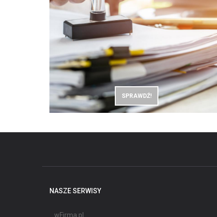
SPRAWDŹ!
NASZE SERWISY
wFirma.pl