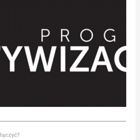
yłączyć?