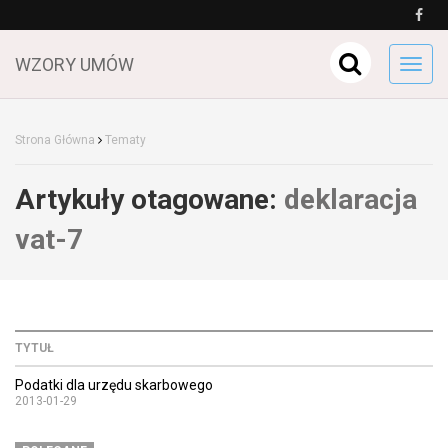
WZORY UMÓW
Toggl
navig
Strona Główna
Tematy
Artykuły otagowane:
deklaracja
vat-7
TYTUŁ
Podatki dla urzędu skarbowego
2013-01-29