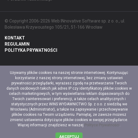
© Copyright 2006-2026 Web INnovative Software sp. z o. o., ul.
Bolesława Krzywoustego 105/21, 51-166 Wrocław
KONTAKT
REGULAMIN
POLITYKA PRYWATNOŚCI
Używamy plików cookies na naszej stronie internetowej. Kontynuując
korzystanie z naszej strony internetowej, bez zmiany ustawień
prywatności przeglądarki, wyrażasz zgodę na przetwarzanie Twoich
danych osobowych takich jak adres IP czy identyfikatory plików cookies w
celach marketingowych, w tym wyświetlania reklam dopasowanych do
Twoich zainteresowań i preferencji, a także celach analitycznych i
statystycznych przez WINS WYDAWNICTWO Sp. z o.o. z siedzibą we
Wrocławiu (Administrator), a także na zapisywanie i przechowywanie
plików cookies na Twoim urządzeniu. Pamiętaj, że zawsze możesz
zmienić ustawienia dotyczące plików cookies w swojej przeglądarce.
Więcej informacji znajdziesz w naszej
Polityce Prywatności
.
AKCEPTUJ