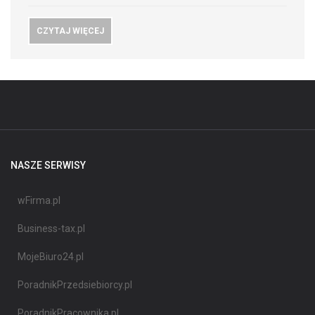
CZYTAJ WIĘCEJ
NASZE SERWISY
wFirma.pl
Business-tax.pl
MojeBiuro24.pl
PoradnikPrzedsiebiorcy.pl
PoradnikPracownika.pl