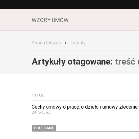
WZORY UMÓW
Strona Główna
Tematy
Artykuły otagowane:
treść
TYTUŁ
Cechy umowy o pracę, o dzieło i umowy zlecenie
2015-03-27
POLECANE