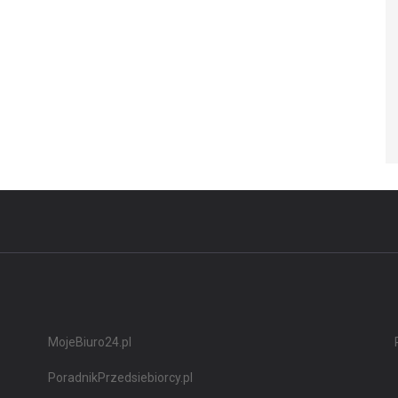
MojeBiuro24.pl
PoradnikPrzedsiebiorcy.pl