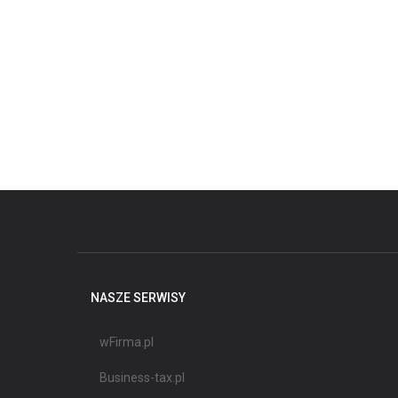
NASZE SERWISY
wFirma.pl
Business-tax.pl