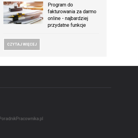
Program do
fakturowania za darmo
online - najbardziej
przydatne funkcje
CZYTAJ WIĘCEJ
PoradnikPracownika.pl