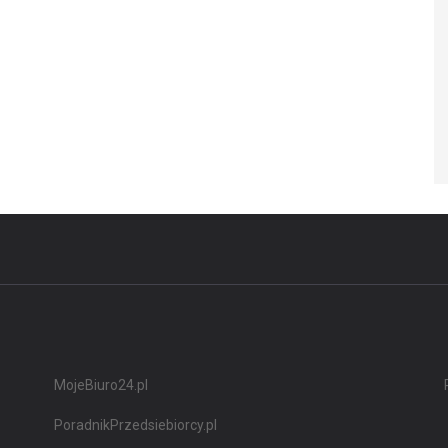
MojeBiuro24.pl
PoradnikPrzedsiebiorcy.pl