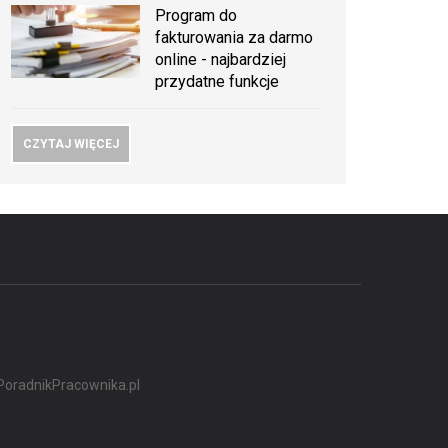
Program do
fakturowania za darmo
online - najbardziej
przydatne funkcje
CZYTAJ WIĘCEJ
PoradnikPracownika.pl