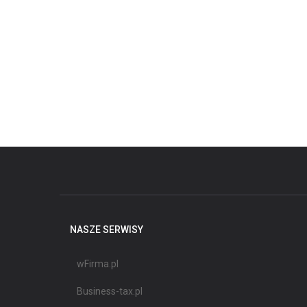
NASZE SERWISY
wFirma.pl
Business-tax.pl