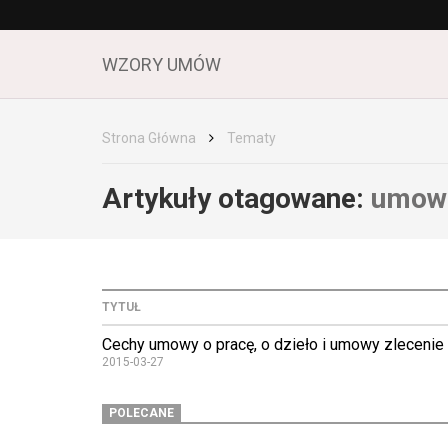
WZORY UMÓW
Strona Główna
Tematy
Artykuły otagowane:
umowa
TYTUŁ
Cechy umowy o pracę, o dzieło i umowy zlecenie
2015-03-27
POLECANE