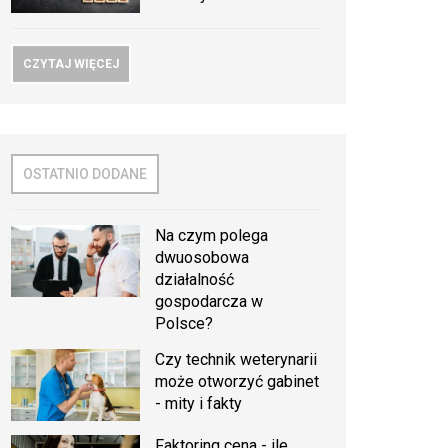
CZYTAJ WIĘCEJ
OSTATNIO DODANE
Na czym polega
dwuosobowa
działalność
gospodarcza w
Polsce?
Czy technik weterynarii
może otworzyć gabinet
- mity i fakty
Faktoring cena - ile