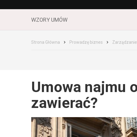
WZORY UMÓW
Strona Główna
Prowadzę biznes
Zarządzanie
Umowa najmu ok
zawierać?