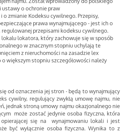
ajem najmu. Został wprowadzony do polskiego
 ustawy o ochronie praw
 o zmianie Kodeksu cywilnego. Przepisy,
bezpieczające prawa wynajmującego - jest ich o
u, regulowanej przepisami kodeksu cywilnego.
lokalu lokatora, który zachowuje się w sposób
jonalnego w znacznym stopniu uchylają te
sunięciem z nieruchomości na zasadzie lex
awo o większym stopniu szczegółowości należy
ę od oznaczenia jej stron - będą to wynajmujący
eks cywilny, regulujący zwykłą umowę najmu, nie
zeń, jednak stroną umowy najmu okazjonalnego nie
ym może zostać jedynie osoba fizyczna, która
 opierającej się na wynajmowaniu lokali i jest
oże być wyłącznie osoba fizyczna. Wynika to z