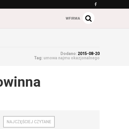
WFIRMA
Dodano:
2015-08-20
Tag:
umowa najmu okazjonalnego
owinna
NAJCZĘŚCIEJ CZYTANE