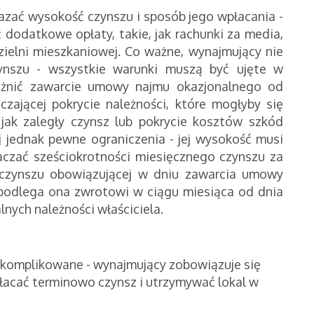
zać wysokość czynszu i sposób jego wpłacania -
 dodatkowe opłaty, takie, jak rachunki za media,
dzielni mieszkaniowej. Co ważne, wynajmujący nie
ynszu - wszystkie warunki muszą być ujęte w
eżnić zawarcie umowy najmu okazjonalnego od
czającej pokrycie należności, które mogłyby się
 jak zaległy czynsz lub pokrycie kosztów szkód
j jednak pewne ograniczenia - jej wysokość musi
aczać sześciokrotności miesięcznego czynszu za
 czynszu obowiązującej w dniu zawarcia umowy
podlega ona zwrotowi w ciągu miesiąca od dnia
lnych należności właściciela.
skomplikowane - wynajmujący zobowiązuje się
płacać terminowo czynsz i utrzymywać lokal w