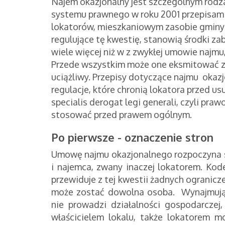
Najem okazjonalny jest szczególnym rodz
systemu prawnego w roku 2001 przepisami
lokatorów, mieszkaniowym zasobie gminy i
regulujące tę kwestię, stanowią środki za
wiele więcej niż w z zwykłej umowie najm
Przede wszystkim może one eksmitować z 
uciążliwy. Przepisy dotyczące najmu okaz
regulacje, które chronią lokatora przed u
specialis derogat legi generali, czyli pr
stosować przed prawem ogólnym.
Po pierwsze - oznaczenie stron
Umowę najmu okazjonalnego rozpoczyna si
i najemca, zwany inaczej lokatorem. Kod
przewiduje z tej kwestii żadnych ogranic
może zostać dowolna osoba. Wynajmując
nie prowadzi działalności gospodarczej,
właścicielem lokalu, także lokatorem m